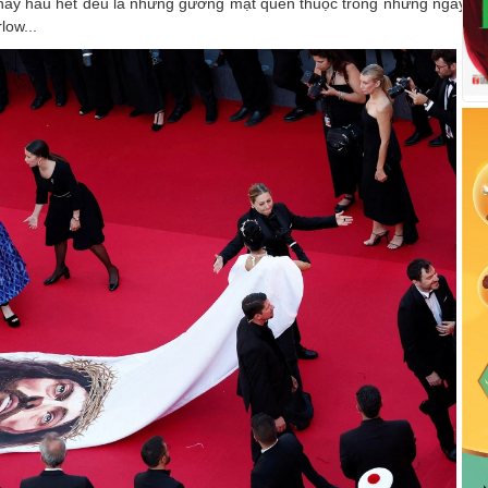
ay hầu hết đều là những gương mặt quen thuộc trong những ngày q
low...