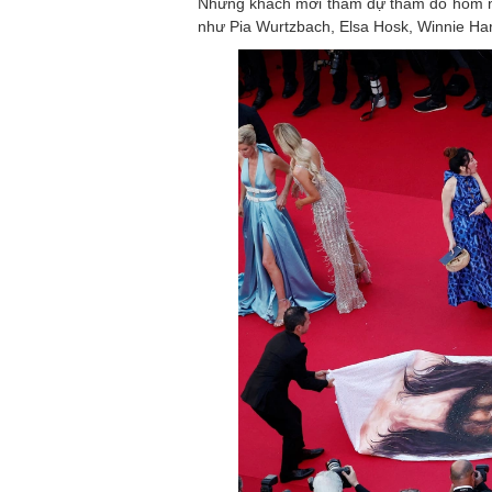
Những khách mời tham dự thảm đỏ hôm n
như Pia Wurtzbach, Elsa Hosk, Winnie Har