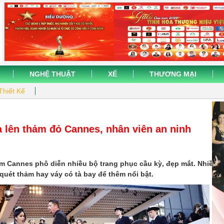
NGHỆ THUẬT
XẾ
THƯƠNG MẠI
Thiết Kế
 lên thảm đỏ Cannes, nhân viên an ninh
m Cannes phô diễn nhiều bộ trang phục cầu kỳ, đẹp mắt. Nhiều
uét thảm hay váy có tà bay để thêm nổi bật.