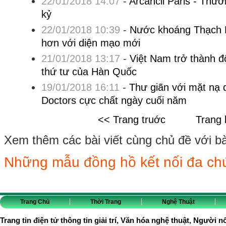
22/01/2018 14:07
-
Arcancil Paris - Thươ
kỷ
22/01/2018 10:39
-
Nước khoáng Thạch B
hơn với diện mạo mới
21/01/2018 13:17
-
Việt Nam trở thành đ
thứ tư của Hàn Quốc
19/01/2018 16:11
-
Thư giãn với mặt nạ
Doctors cực chất ngày cuối năm
<< Trang truớc
Trang 
Xem thêm các bài viết cùng chủ đề với bài 
Những mẫu đồng hồ kết nối đa ch
Trang Chủ
Thời Trang
Nghệ Thuật
Trang tin điện tử thông tin giải trí, Văn hóa nghệ thuật, Người n