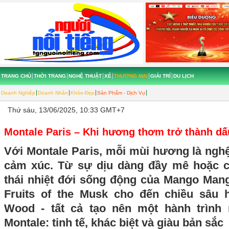
TRANG CHỦ
THỜI TRANG
NGHỆ THUẬT
XẾ
THƯƠNG MẠI
GIẢI TRÍ
DU LỊCH
Doanh Nghiệp
Doanh Nhân
Khỏe-Đẹp
Sản Phẩm - Dịch Vụ
Thứ sáu, 13/06/2025, 10:33 GMT+7
Montale Paris – Khi hương thơm trở thành d
Với Montale Paris, mỗi mùi hương là ngh
cảm xúc. Từ sự dịu dàng đầy mê hoặc c
thái nhiệt đới sống động của Mango Mang
Fruits of the Musk cho đến chiều sâu h
Wood - tất cả tạo nên một hành trìn
Montale: tinh tế, khác biệt và giàu bản sắc