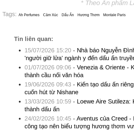
* Theo Ấn phẩm Lă
Tags:
Ah Perfumes
Cảm Xúc
Dấu Ấn
Hương Thơm
Montale Paris
Tin liên quan:
15/07/2026 15:20
-
Nhà báo Nguyễn Đình 
'người giữ lửa' ngành y đến dấu ấn truy
01/07/2026 09:06
-
Venezia & Oriente - 
thành cầu nối văn hóa
19/06/2026 09:43
-
Kiến tạo dấu ấn riê
cuốn hút từ Nishane
13/03/2026 10:59
-
Loewe Aire Sutileza: K
thành dấu ấn
24/02/2026 10:45
-
Aventus của Creed - 
công tạo nên biểu tượng hương thơm vượ