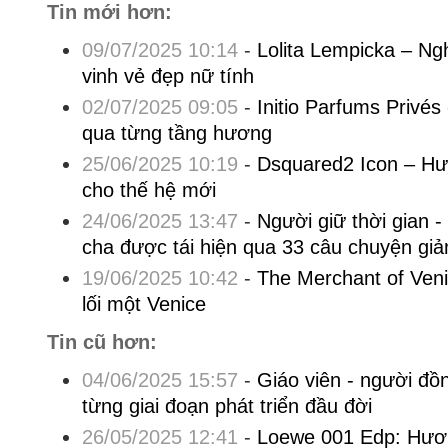
Tin mới hơn:
09/07/2025 10:14
-
Lolita Lempicka – Ng
vinh vẻ đẹp nữ tính
02/07/2025 09:05
-
Initio Parfums Privés
qua từng tầng hương
25/06/2025 10:19
-
Dsquared2 Icon – Hư
cho thế hệ mới
24/06/2025 13:47
-
Người giữ thời gian -
cha được tái hiện qua 33 câu chuyện giả
19/06/2025 10:42
-
The Merchant of Veni
lối một Venice
Tin cũ hơn:
04/06/2025 15:57
-
Giáo viên - người đồn
từng giai đoạn phát triển đầu đời
26/05/2025 12:41
-
Loewe 001 Edp: Hươn