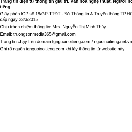
Trang tin điện tử thông tin giải trí, Văn hóa nghệ thuật, Người n
tiếng
Giấy phép ICP số 18/GP-TTĐT - Sở Thông tin & Truyền thông TP.
cấp ngày 23/3/2015
Chịu trách nhiệm thông tin: Mrs. Nguyễn Thị Minh Thúy
Email:
truongsonmedia365@gmail.com
Trang tin chạy trên domain
tgnguoinoitieng.com
/
nguoinoitieng.net.vn
Ghi rõ nguồn
tgnguoinoitieng.com
khi lấy thông tin từ website này