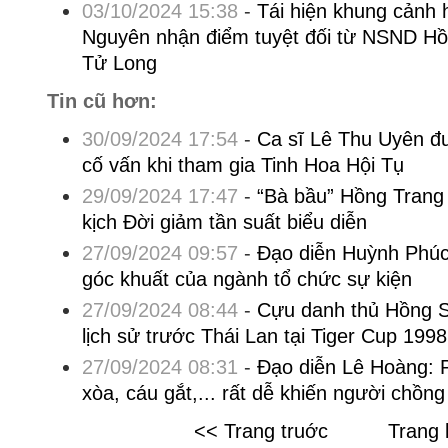
03/10/2024 15:38
-
Tái hiện khung cảnh 
Nguyên nhận điểm tuyệt đối từ NSND H
Tử Long
Tin cũ hơn:
30/09/2024 17:54
-
Ca sĩ Lê Thu Uyên đ
cố vấn khi tham gia Tinh Hoa Hội Tụ
29/09/2024 17:47
-
“Bà bầu” Hồng Trang 
kịch Đời giảm tần suất biểu diễn
27/09/2024 09:57
-
Đạo diễn Huỳnh Phúc 
góc khuất của ngành tổ chức sự kiện
27/09/2024 08:44
-
Cựu danh thủ Hồng S
lịch sử trước Thái Lan tại Tiger Cup 1998
27/09/2024 08:31
-
Đạo diễn Lê Hoàng: 
xòa, cáu gắt,... rất dễ khiến người chồng
<< Trang truớc
Trang 