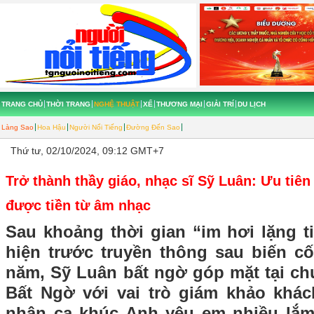
TRANG CHỦ
THỜI TRANG
NGHỆ THUẬT
XẾ
THƯƠNG MẠI
GIẢI TRÍ
DU LỊCH
Làng Sao
Hoa Hậu
Người Nổi Tiếng
Đường Đến Sao
Thứ tư, 02/10/2024, 09:12 GMT+7
Trở thành thầy giáo, nhạc sĩ Sỹ Luân: Ưu tiê
được tiền từ âm nhạc
Sau khoảng thời gian “im hơi lặng t
hiện trước truyền thông sau biến cố
năm, Sỹ Luân bất ngờ góp mặt tại ch
Bất Ngờ với vai trò giám khảo khác
nhân ca khúc Anh yêu em nhiều lắm 