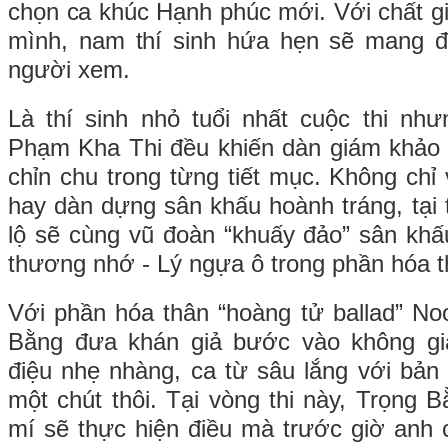
chọn ca khúc Hạnh phúc mới. Với chất giọ
mình, nam thí sinh hứa hẹn sẽ mang đ
người xem.
Là thí sinh nhỏ tuổi nhất cuộc thi như
Phạm Kha Thi đều khiến dàn giám khảo 
chỉn chu trong từng tiết mục. Không chỉ
hay dàn dựng sân khấu hoành tráng, tại tậ
lộ sẽ cùng vũ đoàn “khuấy đảo” sân kh
thương nhớ - Lý ngựa ô trong phần hóa t
Với phần hóa thân “hoàng tử ballad” N
Bằng đưa khán giả bước vào không gi
điệu nhẹ nhàng, ca từ sâu lắng với bản
một chút thôi. Tại vòng thi này, Trọng 
mí sẽ thực hiện điều mà trước giờ anh 