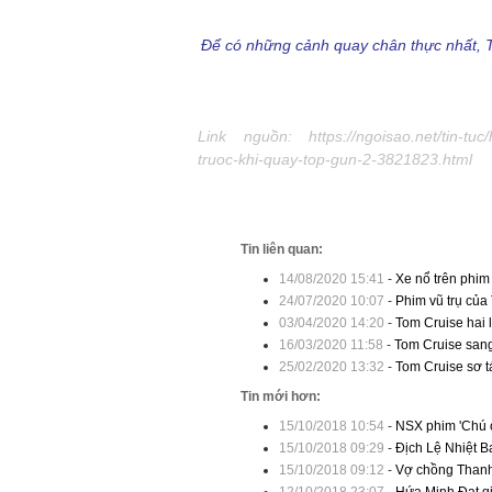
Để có những cảnh quay chân thực nhất, T
Link nguồn:
https://ngoisao.net/tin-t
truoc-khi-quay-top-gun-2-3821823.html
Tin liên quan:
14/08/2020 15:41
-
Xe nổ trên phim
24/07/2020 10:07
-
Phim vũ trụ của
03/04/2020 14:20
-
Tom Cruise hai 
16/03/2020 11:58
-
Tom Cruise san
25/02/2020 13:32
-
Tom Cruise sơ tá
Tin mới hơn:
15/10/2018 10:54
-
NSX phim 'Chú ơi
15/10/2018 09:29
-
Địch Lệ Nhiệt Ba
15/10/2018 09:12
-
Vợ chồng Thanh 