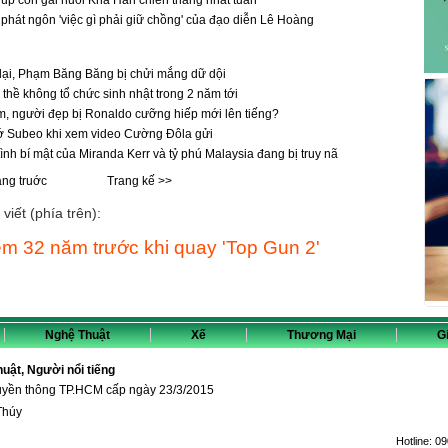
úp con gái nuôi Khả Hân chiến thắng nhất tuần
 phát ngôn 'việc gì phải giữ chồng' của đạo diễn Lê Hoàng
ở lại, Phạm Băng Băng bị chửi mắng dữ dội
hề không tổ chức sinh nhật trong 2 năm tới
m, người đẹp bị Ronaldo cưỡng hiếp mới lên tiếng?
 Subeo khi xem video Cường Đôla gửi
ình bí mật của Miranda Kerr và tỷ phú Malaysia đang bị truy nã
ang truớc
Trang kế >>
viết (phía trên):
m 32 năm trước khi quay 'Top Gun 2'
Nghệ Thuật
Xế
Thương Mại
Gi
thuật, Người nổi tiếng
ruyền thông TP.HCM cấp ngày 23/3/2015
Thúy
Hotline:
09