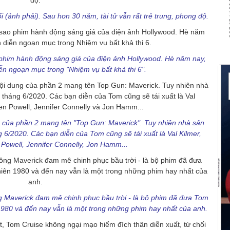
 (ảnh phải). Sau hơn 30 năm, tài tử vẫn rất trẻ trung, phong độ.
o phim hành động sáng giá của điện ảnh Hollywood. Hè năm nay,
ễn ngoạn mục trong "Nhiệm vụ bất khả thi 6".
g của phần 2 mang tên "Top Gun: Maverick". Tuy nhiên nhà sản
 6/2020. Các bạn diễn của Tom cũng sẽ tái xuất là Val Kilmer,
n Powell, Jennifer Connelly, Jon Hamm...
g Maverick đam mê chinh phục bầu trời - là bộ phim đã đưa Tom
1980 và đến nay vẫn là một trong những phim hay nhất của anh.