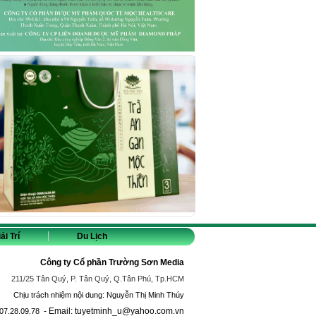
ải Trí
Du Lịch
Công ty Cổ phần Trường Sơn Media
211/25 Tân Quý, P. Tân Quý, Q.Tân Phú, Tp.HCM
Chịu trách nhiệm nội dung: Nguyễn Thị Minh Thúy
- Email: tuyetminh_u@yahoo.com.vn
07.28.09.78