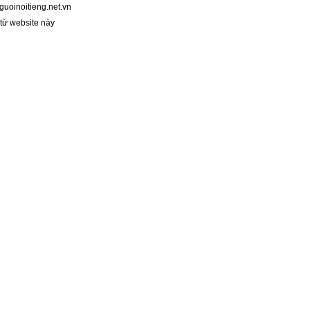
guoinoitieng.net.vn
 từ website này