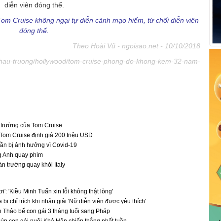
om Cruise không ngại tự diễn cảnh mạo hiểm, từ chối diễn viên
đóng thế.
Theo Hoài Vũ - ngoisao.net - 10/10/2018
uc/hau-truong/hollywood/tom-cruise-phong-do-khong-kem-32-nam-
 trường của Tom Cruise
 Tom Cruise định giá 200 triệu USD
lần bị ảnh hưởng vì Covid-19
g Anh quay phim
n trường quay khỏi Italy
': 'Kiều Minh Tuấn xin lỗi không thật lòng'
 bị chỉ trích khi nhận giải 'Nữ diễn viên được yêu thích'
Thảo bế con gái 3 tháng tuổi sang Pháp