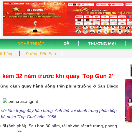
NGHỆ THUẬT
XẾ
THƯƠNG MẠI
i Tiếng
Đường Đến Sao
 kém 32 năm trước khi quay 'Top Gun 2'
những cảnh quay hành động trên phim trường ở San Diego,
 với tâm trạng đầy hào hứng. Anh thủ vai chính trong phần tiếp
 bộ phim "Top Gun" năm 1986.