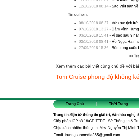
12/10/2018 23:07
-
Hứa Minh Đạt gi
12/10/2018 08:14
-
Sao Việt bàn về
Tin cũ hơn:
08/10/2018 08:27
-
Vừa rục rịch tr
07/10/2018 13:27
-
Đàm Vĩnh Hưng t
03/10/2018 15:41
-
Vì sao sau 9 nă
03/10/2018 08:41
-
Hồ Ngọc Hà nhớ
27/09/2018 15:36
-
Bên trong cuộc t
<< Tr
Xem thêm các bài viết cùng chủ đề với bài 
Tom Cruise phong độ không ké
Trang Chủ
Thời Trang
Trang tin điện tử thông tin giải trí, Văn hóa nghệ 
Giấy phép ICP số 18/GP-TTĐT - Sở Thông tin & T
Chịu trách nhiệm thông tin: Mrs. Nguyễn Thị Minh 
Email:
truongsonmedia365@gmail.com