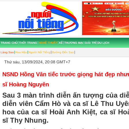
TRANG CHỦ
THỜI TRANG
NGHỆ THUẬT
XẾ
THƯƠNG MẠI
GIẢI TRÍ
DU LỊCH
Làng Sao
Hoa Hậu
Người Nổi Tiếng
Đường Đến Sao
Thứ sáu, 13/09/2024, 20:08 GMT+7
NSND Hồng Vân tiếc trước giọng hát đẹp như
sĩ Hoàng Nguyên
Sau 3 màn trình diễn ấn tượng của di
diễn viên Cẩm Hò và ca sĩ Lê Thu Uyên
hoa của ca sĩ Hoài Anh Kiệt, ca sĩ 
sĩ Thy Nhung.