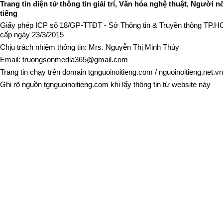
Trang tin điện tử thông tin giải trí, Văn hóa nghệ thuật, Người n
tiếng
Giấy phép ICP số 18/GP-TTĐT - Sở Thông tin & Truyền thông TP.
cấp ngày 23/3/2015
Chịu trách nhiệm thông tin: Mrs. Nguyễn Thị Minh Thúy
Email:
truongsonmedia365@gmail.com
Trang tin chạy trên domain
tgnguoinoitieng.com
/
nguoinoitieng.net.vn
Ghi rõ nguồn
tgnguoinoitieng.com
khi lấy thông tin từ website này