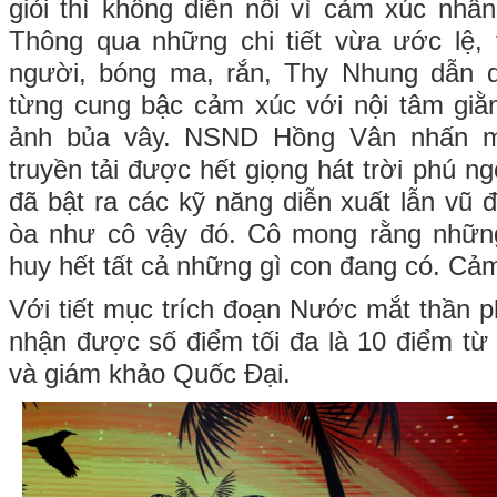
giỏi thì không diễn nổi vì cảm xúc nhân 
Thông qua những chi tiết vừa ước lệ,
người, bóng ma, rắn, Thy Nhung dẫn 
từng cung bậc cảm xúc với nội tâm gi
ảnh bủa vây. NSND Hồng Vân nhấn m
truyền tải được hết giọng hát trời phú 
đã bật ra các kỹ năng diễn xuất lẫn vũ 
òa như cô vậy đó. Cô mong rằng nhữn
huy hết tất cả những gì con đang có. Cả
Với tiết mục trích đoạn Nước mắt thần p
nhận được số điểm tối đa là 10 điểm t
và giám khảo Quốc Đại.