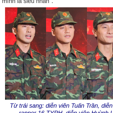
mình là siêu nhân".
Từ trái sang: diễn viên Tuấn Trần, diễ