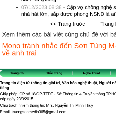
07/12/2023 08:38
-
Cặp vợ chồng nghệ sĩ
nhà hát lớn, sắp được phong NSND là ai
<< Trang truớc
Trang 
Xem thêm các bài viết cùng chủ đề với bài 
Mono tránh nhắc đến Sơn Tùng M-
về anh trai
Trang Chủ
Thời Trang
Nghệ Thuật
Trang tin điện tử thông tin giải trí, Văn hóa nghệ thuật, Người n
tiếng
Giấy phép ICP số 18/GP-TTĐT - Sở Thông tin & Truyền thông TP.
cấp ngày 23/3/2015
Chịu trách nhiệm thông tin: Mrs. Nguyễn Thị Minh Thúy
Email:
truongsonmedia365@gmail.com