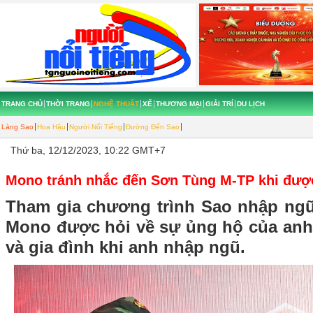
TRANG CHỦ
THỜI TRANG
NGHỆ THUẬT
XẾ
THƯƠNG MẠI
GIẢI TRÍ
DU LỊCH
Làng Sao
Hoa Hậu
Người Nổi Tiếng
Đường Đến Sao
Thứ ba, 12/12/2023, 10:22 GMT+7
Mono tránh nhắc đến Sơn Tùng M-TP khi được 
Tham gia chương trình Sao nhập ngũ 
Mono được hỏi về sự ủng hộ của anh
và gia đình khi anh nhập ngũ.