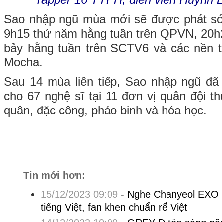
rapper 16 TYPH, diễn viên Huỳnh L
Sao nhập ngũ mùa mới sẽ được phát són
9h15 thứ năm hằng tuần trên QPVN, 20h
bảy hằng tuần trên SCTV6 và các nền 
Mocha.
Sau 14 mùa liên tiếp, Sao nhập ngũ đã
cho 67 nghệ sĩ tại 11 đơn vị quân đội t
quân, đặc công, pháo binh và hóa học.
Tin mới hơn:
15/12/2023 09:09
-
Nghe Chanyeol EXO v
tiếng Việt, fan khen chuẩn rể Việt