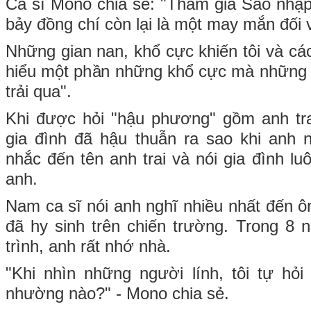
Ca sĩ Mono chia sẻ: "Tham gia Sao nhậ
bảy đồng chí còn lại là một may mắn đối v
Những gian nan, khổ cực khiến tôi và các
hiểu một phần những khổ cực mà những 
trải qua".
Khi được hỏi "hậu phương" gồm anh t
gia đình đã hậu thuẫn ra sao khi anh 
nhắc đến tên anh trai và nói gia đình lu
anh.
Nam ca sĩ nói anh nghĩ nhiều nhất đến ô
đã hy sinh trên chiến trường. Trong 8
trình, anh rất nhớ nhà.
"Khi nhìn những người lính, tôi tự hỏ
nhường nào?" - Mono chia sẻ.