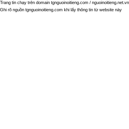
Trang tin chạy trên domain
tgnguoinoitieng.com
/
nguoinoitieng.net.vn
Ghi rõ nguồn
tgnguoinoitieng.com
khi lấy thông tin từ website này