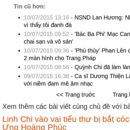
Tin cũ hơn:
10/07/2015 13:16
-
NSND Lan Hương: Nh
vì thấy tôi đanh đá
10/07/2015 09:52
-
'Bác Ba Phi' Mạc Can - 
chai sạn và vô sản'
10/07/2015 09:36
-
'Phù thủy' Phan Lên
2 màn hình cho Trang Pháp
10/07/2015 08:56
-
Quỳnh Chi đã làm làn
09/07/2015 16:36
-
Ca sĩ Dương Thiện L
với niềm đam mê âm nhạc
<< Trang truớc
Trang 
Xem thêm các bài viết cùng chủ đề với bài 
Linh Chi vào vai tiểu thư bị bắt có
Ưng Hoàng Phúc