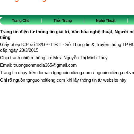
Trang Chủ
Thời Trang
Nghệ Thuật
Trang tin điện tử thông tin giải trí, Văn hóa nghệ thuật, Người n
tiếng
Giấy phép ICP số 18/GP-TTĐT - Sở Thông tin & Truyền thông TP.
cấp ngày 23/3/2015
Chịu trách nhiệm thông tin: Mrs. Nguyễn Thị Minh Thúy
Email:
truongsonmedia365@gmail.com
Trang tin chạy trên domain
tgnguoinoitieng.com
/
nguoinoitieng.net.vn
Ghi rõ nguồn
tgnguoinoitieng.com
khi lấy thông tin từ website này