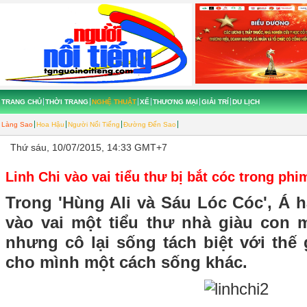
TRANG CHỦ
THỜI TRANG
NGHỆ THUẬT
XẾ
THƯƠNG MẠI
GIẢI TRÍ
DU LỊCH
Làng Sao
Hoa Hậu
Người Nổi Tiếng
Đường Đến Sao
Thứ sáu, 10/07/2015, 14:33 GMT+7
Linh Chi vào vai tiểu thư bị bắt cóc trong p
Trong 'Hùng Ali và Sáu Lóc Cóc', Á 
vào vai một tiểu thư nhà giàu con 
nhưng cô lại sống tách biệt với thế
cho mình một cách sống khác.