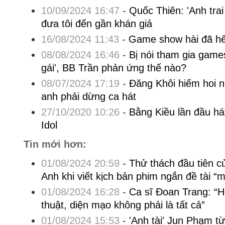
10/09/2024 16:47
-
Quốc Thiên: 'Anh trai
đưa tôi đến gần khán giả
16/08/2024 11:43
-
Game show hài đã hế
08/08/2024 16:46
-
Bị nói tham gia games
gái', BB Trần phản ứng thế nào?
08/07/2024 17:19
-
Đăng Khôi hiếm hoi n
anh phải dừng ca hát
27/10/2020 10:26
-
Bằng Kiều lần đầu há
Idol
Tin mới hơn:
01/08/2024 20:59
-
Thử thách đầu tiên c
Anh khi viết kịch bản phim ngắn đề tài “
01/08/2024 16:28
-
Ca sĩ Đoan Trang: “
thuật, diện mạo không phải là tất cả”
01/08/2024 15:53
-
'Anh tài' Jun Phạm t