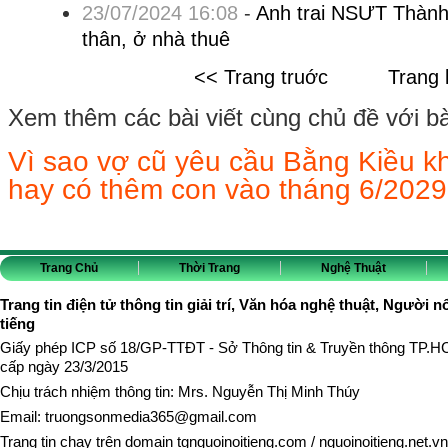
23/07/2024 16:08
-
Anh trai NSƯT Thành 
thân, ở nhà thuê
<< Trang truớc
Trang 
Xem thêm các bài viết cùng chủ đề với bài 
Vì sao vợ cũ yêu cầu Bằng Kiều 
hay có thêm con vào tháng 6/202
Trang Chủ
Thời Trang
Nghệ Thuật
Trang tin điện tử thông tin giải trí, Văn hóa nghệ thuật, Người n
tiếng
Giấy phép ICP số 18/GP-TTĐT - Sở Thông tin & Truyền thông TP.
cấp ngày 23/3/2015
Chịu trách nhiệm thông tin: Mrs. Nguyễn Thị Minh Thúy
Email:
truongsonmedia365@gmail.com
Trang tin chạy trên domain
tgnguoinoitieng.com
/
nguoinoitieng.net.vn