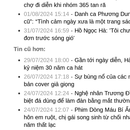
chợ đi diễn khi nhóm 365 tan rã
01/08/2024 15:14
-
Danh ca Phương Dung
cũ”: “Tình cảm ngày xưa là một trang sách
31/07/2024 16:59
-
Hồ Ngọc Hà: 'Tôi chư
đơn trước sóng gió'
Tin cũ hơn:
29/07/2024 18:00
-
Gần tới ngày diễn, Hà
kỷ niệm 30 năm ca hát
26/07/2024 17:18
-
Sự bùng nổ của các 
bản cover giả giọng
24/07/2024 12:24
-
Nghệ nhân Trương Đì
biệt đá dùng để làm đàn bằng mắt thườ
24/07/2024 12:07
-
Phim Dòng Máu Bí Ẩn:
hôn em ruột, chị gái song sinh từ chối 
năm thất lạc