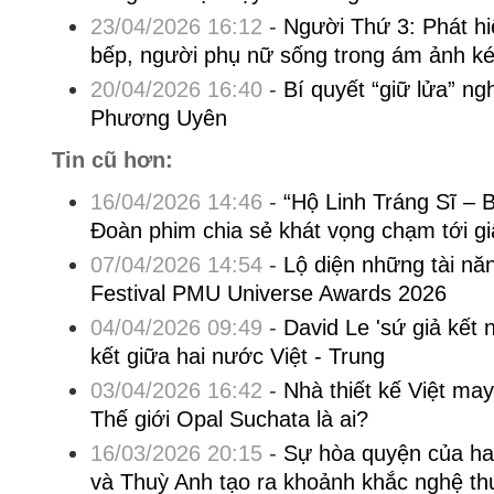
23/04/2026 16:12
-
Người Thứ 3: Phát hi
bếp, người phụ nữ sống trong ám ảnh ké
20/04/2026 16:40
-
Bí quyết “giữ lửa” n
Phương Uyên
Tin cũ hơn:
16/04/2026 14:46
-
“Hộ Linh Tráng Sĩ – 
Đoàn phim chia sẻ khát vọng chạm tới gi
07/04/2026 14:54
-
Lộ diện những tài năn
Festival PMU Universe Awards 2026
04/04/2026 09:49
-
David Le 'sứ giả kết n
kết giữa hai nước Việt - Trung
03/04/2026 16:42
-
Nhà thiết kế Việt m
Thế giới Opal Suchata là ai?
16/03/2026 20:15
-
Sự hòa quyện của ha
và Thuỳ Anh tạo ra khoảnh khắc nghệ th