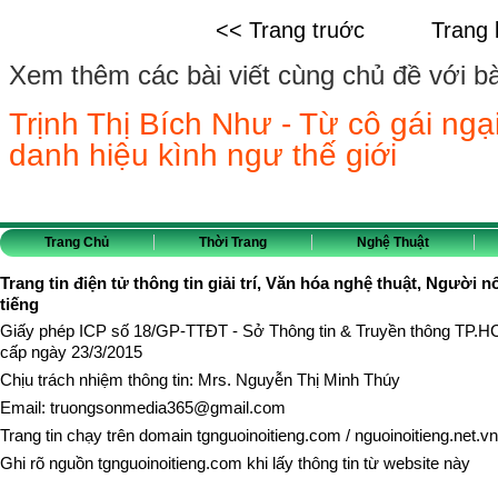
<< Trang truớc
Trang 
Xem thêm các bài viết cùng chủ đề với bài 
Trịnh Thị Bích Như - Từ cô gái ng
danh hiệu kình ngư thế giới
Trang Chủ
Thời Trang
Nghệ Thuật
Trang tin điện tử thông tin giải trí, Văn hóa nghệ thuật, Người n
tiếng
Giấy phép ICP số 18/GP-TTĐT - Sở Thông tin & Truyền thông TP.
cấp ngày 23/3/2015
Chịu trách nhiệm thông tin: Mrs. Nguyễn Thị Minh Thúy
Email:
truongsonmedia365@gmail.com
Trang tin chạy trên domain
tgnguoinoitieng.com
/
nguoinoitieng.net.vn
Ghi rõ nguồn
tgnguoinoitieng.com
khi lấy thông tin từ website này