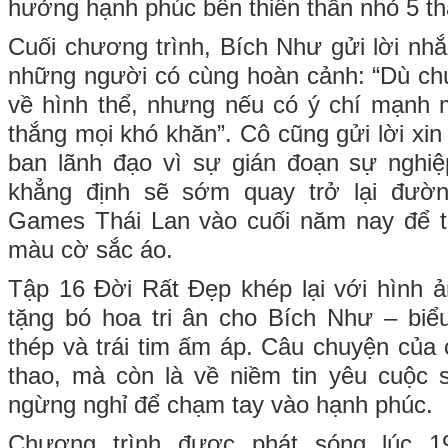
hưởng hạnh phúc bên thiên thần nhỏ 5 th
Cuối chương trình, Bích Như gửi lời nh
những người có cùng hoàn cảnh: “Dù chú
về hình thể, nhưng nếu có ý chí mạnh 
thắng mọi khó khăn”. Cô cũng gửi lời xin 
ban lãnh đạo vì sự gián đoạn sự nghiệ
khẳng định sẽ sớm quay trở lại đườn
Games Thái Lan vào cuối năm nay để ti
màu cờ sắc áo.
Tập 16 Đời Rất Đẹp khép lại với hình 
tặng bó hoa tri ân cho Bích Như – biể
thép và trái tim ấm áp. Câu chuyện của 
thao, mà còn là về niềm tin yêu cuộc 
ngừng nghỉ để chạm tay vào hạnh phúc.
Chương trình được phát sóng lúc 1