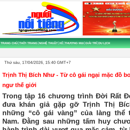
TRANG CHỦ
THỜI TRANG
NGHỆ THUẬT
XẾ
THƯƠNG MẠI
GIẢI TRÍ
DU LỊCH
Thứ sáu, 17/04/2026, 15:40 GMT+7
Trịnh Thị Bích Như - Từ cô gái ngại mặc đồ b
ngư thế giới
Trong tập 16 chương trình Đời Rất 
đưa khán giả gặp gỡ Trịnh Thị Bí
những “cô gái vàng” của làng thể t
Nam. Đằng sau những tấm huy chươ
hành trình dài vượt qua mặc cảm, từ