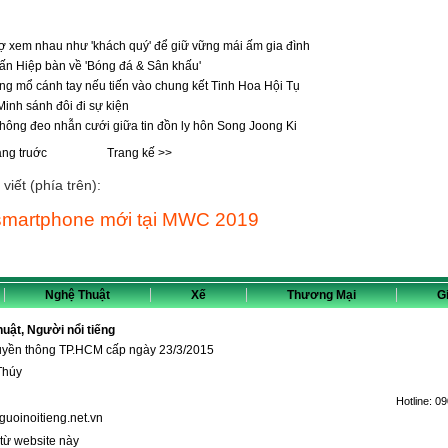
 xem nhau như 'khách quý' để giữ vững mái ấm gia đình
ấn Hiệp bàn về 'Bóng đá & Sân khấu'
 mổ cánh tay nếu tiến vào chung kết Tinh Hoa Hội Tụ
inh sánh đôi đi sự kiện
ông đeo nhẫn cưới giữa tin đồn ly hôn Song Joong Ki
ang truớc
Trang kế >>
viết (phía trên):
u smartphone mới tại MWC 2019
Nghệ Thuật
Xế
Thương Mại
Gi
thuật, Người nổi tiếng
ruyền thông TP.HCM cấp ngày 23/3/2015
Thúy
Hotline:
09
guoinoitieng.net.vn
 từ website này