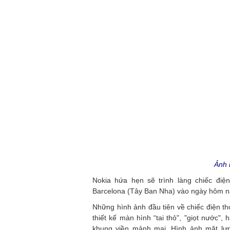
Ảnh 
Nokia hứa hẹn sẽ trình làng chiếc đi
Barcelona (Tây Ban Nha) vào ngày hôm n
Những hình ảnh đầu tiên về chiếc điện t
thiết kế màn hình “tai thỏ", "giọt nước",
khung viền mảnh mai. Hình ảnh mặt lư