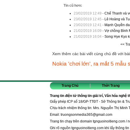
Tin cũ hơn:
23/02/2019 12:49
-
Chế Thanh và vợ
23/02/2019 12:45
-
Lê Hoàng và Tu
23/02/2019 12:41
-
Mạnh Quyền đang
21/02/2019 16:09
-
Vợ chồng Bình M
21/02/2019 16:04
-
Song Hye Kyo kh
<< Tr
Xem thêm các bài viết cùng chủ đề với bài 
Nokia 'chơi lớn', ra mắt 5 mẫ
Trang Chủ
Thời Trang
Trang tin điện tử thông tin giải trí, Văn hóa nghệ 
Giấy phép ICP số 18/GP-TTĐT - Sở Thông tin & T
Chịu trách nhiệm thông tin: Mrs. Nguyễn Thị Minh 
Email:
truongsonmedia365@gmail.com
Trang tin chạy trên domain
tgnguoinoitieng.com
/
n
Ghi rõ nguồn
tgnguoinoitieng.com
khi lấy thông tin