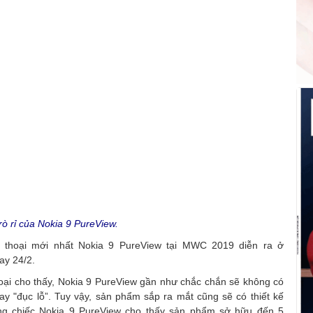
rò rỉ của Nokia 9 PureView.
ện thoại mới nhất Nokia 9 PureView tại MWC 2019 diễn ra ở
ay 24/2.
hoại cho thấy, Nokia 9 PureView gần như chắc chắn sẽ không có
 hay "đục lỗ”. Tuy vậy, sản phẩm sắp ra mắt cũng sẽ có thiết kế
ng chiếc Nokia 9 PureView cho thấy sản phẩm sở hữu đến 5