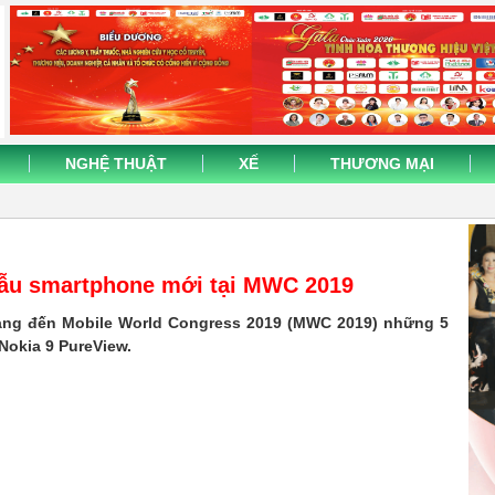
NGHỆ THUẬT
XẾ
THƯƠNG MẠI
 mẫu smartphone mới tại MWC 2019
mang đến Mobile World Congress 2019 (MWC 2019) những 5
okia 9 PureView.