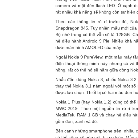
camera và một đèn flash LED. Ở cạnh dư
rất nhiều khả năng sẽ không còn sự hiện 
Theo các thông tin rò rỉ trước đó, N
Snapdragon 845. Tuy nhiên mẫu mới của 
Bộ nhớ trong có thể vẫn sẽ là 128GB. Chi
hệ điều hành Android 9 Pie. Nhiều khả n
dưới màn hình AMOLED của máy.
Ngoài Nokia 9 PureView, một mẫu máy tầm t
điện thoại thông minh này nhưng có vẻ th
hồng, rất có thể nó sẽ nằm giữa dòng Noki
Nhắc đến dòng Nokia 3, chiếc Nokia 3.2 
thay thế Nokia 3.1 năm ngoái với một số
được lựa chọn. Thiết bị có hai màu đen h
Nokia 1 Plus (hay Nokia 1.2) cũng có thể
MWC 2019. Theo một nguồn tin rò rỉ trư
MediaTek, RAM 1 GB và chạy hệ điều hàn
gồm đen, xanh và đỏ.
Bên cạnh những smartphone trên, nhiều ch
có thể cũng sẽ góp mặt tại sự kiện. Mẫu 