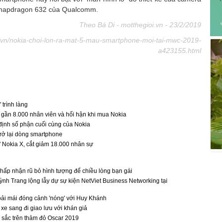
ý Snapdragon 632 của Qualcomm.
Theo Bá Di - motthegioi.vn - 23/2/2019
n.vn/nokia-choi-lon-ra-mat-5-mau-smartphone-moi-tai-mwc-2019-
a423155.html
' trình làng
i gần 8.000 nhân viên và hối hận khi mua Nokia
 định số phận cuối cùng của Nokia
trở lại dòng smartphone
ử' Nokia X, cắt giảm 18.000 nhân sự
ấp nhận rũ bỏ hình tượng để chiều lòng bạn gái
h Trang lộng lẫy dự sự kiện NetViet Business Networking tại
ải mái đóng cảnh 'nóng' với Huy Khánh
xe sang đi giao lưu với khán giả
 sắc trên thảm đỏ Oscar 2019