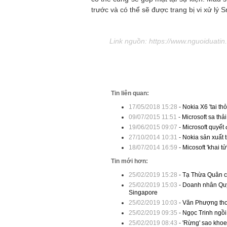
trước và có thể sẽ được trang bị vi xử l
Link nguồn: https://www.nguoiduati
Tin liên quan:
17/05/2018 15:28
-
Nokia X6 'tai thỏ
09/07/2015 11:51
-
Microsoft sa thả
19/06/2015 09:07
-
Microsoft quyết
27/10/2014 10:31
-
Nokia sản xuất 
18/07/2014 16:59
-
Micosoft 'khai t
Tin mới hơn:
25/02/2019 15:28
-
Tạ Thừa Quân ch
25/02/2019 15:03
-
Doanh nhân Quỳn
Singapore
25/02/2019 10:03
-
Văn Phượng tho
25/02/2019 09:35
-
Ngọc Trinh ngồi 
25/02/2019 08:43
-
'Rừng' sao khoe