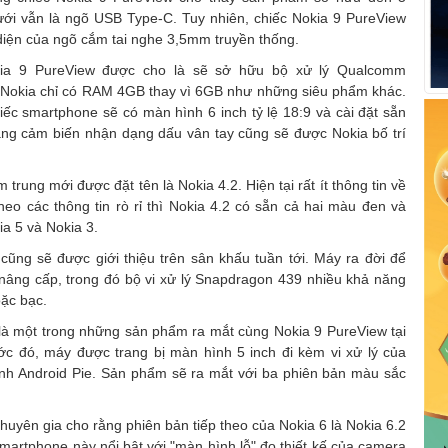
ới vẫn là ngõ USB Type-C. Tuy nhiên, chiếc Nokia 9 PureView
diện của ngõ cắm tai nghe 3,5mm truyền thống.
okia 9 PureView được cho là sẽ sở hữu bộ xử lý Qualcomm
Nokia chỉ có RAM 4GB thay vì 6GB như những siêu phẩm khác.
ếc smartphone sẽ có màn hình 6 inch tỷ lệ 18:9 và cài đặt sẵn
ăng cảm biến nhận dạng dấu vân tay cũng sẽ được Nokia bố trí
rung mới được đặt tên là Nokia 4.2. Hiện tại rất ít thông tin về
eo các thông tin rò rỉ thì Nokia 4.2 có sẵn cả hai màu đen và
a 5 và Nokia 3.
cũng sẽ được giới thiệu trên sân khấu tuần tới. Máy ra đời để
 nâng cấp, trong đó bộ vi xử lý Snapdragon 439 nhiều khả năng
oặc bạc.
 là một trong những sản phẩm ra mắt cùng Nokia 9 PureView tại
ớc đó, máy được trang bị màn hình 5 inch đi kèm vi xử lý của
h Android Pie. Sản phẩm sẽ ra mắt với ba phiên bản màu sắc
uyên gia cho rằng phiên bản tiếp theo của Nokia 6 là Nokia 6.2
smartphone này nổi bật với "màn hình lỗ" đo thiết kế của camera