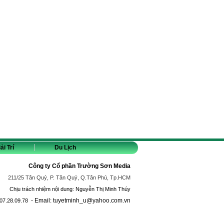
ải Trí
Du Lịch
Công ty Cổ phần Trường Sơn Media
211/25 Tân Quý, P. Tân Quý, Q.Tân Phú, Tp.HCM
Chịu trách nhiệm nội dung: Nguyễn Thị Minh Thúy
- Email: tuyetminh_u@yahoo.com.vn
07.28.09.78