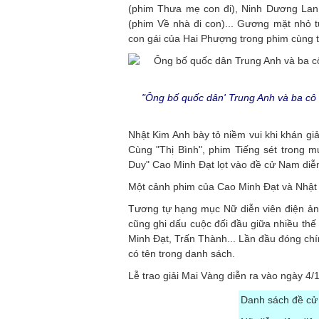
(phim Thưa mẹ con đi), Ninh Dương Lan
(phim Về nhà đi con)... Gương mặt nhỏ t
con gái của Hai Phượng trong phim cùng t
"Ông bố quốc dân' Trung Anh và ba cô "
Nhật Kim Anh bày tỏ niềm vui khi khán giả
Cùng "Thị Bình", phim Tiếng sét trong m
Duy" Cao Minh Đạt lọt vào đề cử Nam diễn 
Một cảnh phim của Cao Minh Đạt và Nhật 
Tương tự hạng mục Nữ diễn viên điện ảnh
cũng ghi dấu cuộc đối đầu giữa nhiều th
Minh Đạt, Trấn Thành... Lần đầu đóng ch
có tên trong danh sách.
Lễ trao giải Mai Vàng diễn ra vào ngày 4/
Danh sách đề cử 