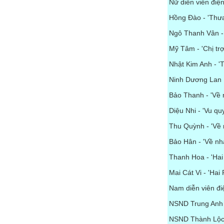
Nữ diễn viên điện
Hồng Đào - 'Thưa
Ngô Thanh Vân -
Mỹ Tâm - 'Chị trợ
Nhật Kim Anh - 'T
Ninh Dương Lan N
Bảo Thanh - 'Về 
Diệu Nhi - 'Vu qu
Thu Quỳnh - 'Về 
Bảo Hân - 'Về nhà
Thanh Hoa - 'Ha
Mai Cát Vi - 'Hai
Nam diễn viên đi
NSND Trung Anh -
NSND Thành Lộc 