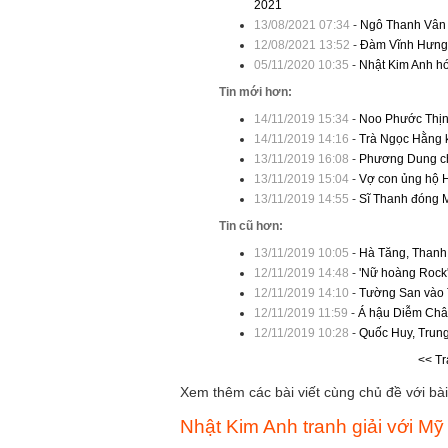
2021
13/08/2021 07:34
-
Ngô Thanh Vân v
12/08/2021 13:52
-
Đàm Vĩnh Hưng m
05/11/2020 10:35
-
Nhật Kim Anh hó
Tin mới hơn:
14/11/2019 15:34
-
Noo Phước Thịn
14/11/2019 14:16
-
Trà Ngọc Hằng k
13/11/2019 16:08
-
Phương Dung ch
13/11/2019 15:04
-
Vợ con ủng hộ 
13/11/2019 14:55
-
Sĩ Thanh đóng M
Tin cũ hơn:
13/11/2019 10:05
-
Hà Tăng, Thanh
12/11/2019 14:48
-
'Nữ hoàng Rock'
12/11/2019 14:10
-
Tường San vào T
12/11/2019 11:59
-
Á hậu Diễm Châu
12/11/2019 10:28
-
Quốc Huy, Trung
<< Tr
Xem thêm các bài viết cùng chủ đề với bài 
Nhật Kim Anh tranh giải với 