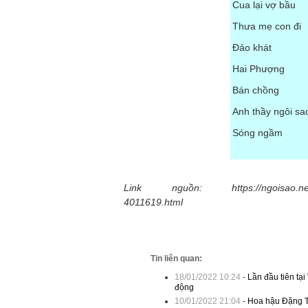
Cua lại vợ bầu
Thưa mẹ con đi
Đảo khát
Hai Phượng
Bán chồng
Anh thầy ngôi sa
Sóng ngầm
Link nguồn: https://ngoisao.net/hau-
4011619.html
Tin liên quan:
18/01/2022 10:24
-
Lần đầu tiên tạ
động
10/01/2022 21:04
-
Hoa hậu Đặng Th