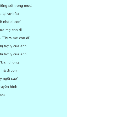
iếng sét trong mưa'
 lại vợ bầu'
ề nhà đi con'
ưa mẹ con đi'
- 'Thưa mẹ con đi'
ị trợ lý của anh'
hị trợ lý của anh'
'Bán chồng'
nhà đi con'
y ngôi sao'
truyền hình
mưa
h