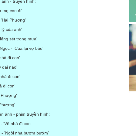
 ảnh - truyền hình:
 mẹ con đi'
 'Hai Phượng'
 lý của anh'
iếng sét trong mưa'
gọc - 'Cua lại vợ bầu'
nhà đi con'
y đại náo'
nhà đi con'
 đi con'
i Phượng'
 Phượng'
ện ảnh - phim truyền hình:
 'Về nhà đi con'
- 'Ngôi nhà bươm bướm'