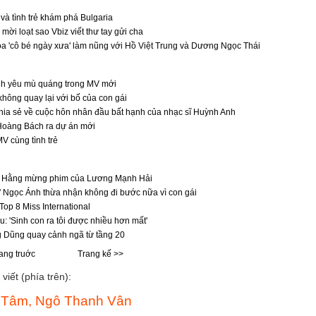
à tình trẻ khám phá Bulgaria
ời loạt sao Vbiz viết thư tay gửi cha
a 'cô bé ngày xưa' làm nũng với Hồ Việt Trung và Dương Ngọc Thái
h yêu mù quáng trong MV mới
hông quay lại với bố của con gái
ia sẻ về cuộc hôn nhân đầu bất hạnh của nhạc sĩ Huỳnh Anh
Hoàng Bách ra dự án mới
V cùng tình trẻ
 Hằng mừng phim của Lương Mạnh Hải
 Ngọc Ánh thừa nhận không đi bước nữa vì con gái
op 8 Miss International
: 'Sinh con ra tôi được nhiều hơn mất'
 Dũng quay cảnh ngã từ tầng 20
ang truớc
Trang kế >>
viết (phía trên):
Mỹ Tâm, Ngô Thanh Vân