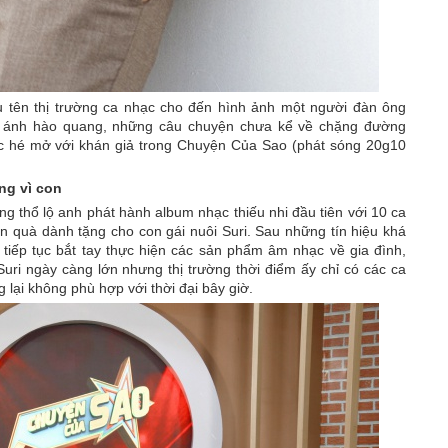
 tên thị trường ca nhạc cho đến hình ảnh một người đàn ông
sau ánh hào quang, những câu chuyện chưa kể về chặng đường
 hé mở với khán giả trong Chuyện Của Sao (phát sóng 20g10
ng vì con
thổ lộ anh phát hành album nhạc thiếu nhi đầu tiên với 10 ca
 quà dành tặng cho con gái nuôi Suri. Sau những tín hiệu khá
tiếp tục bắt tay thực hiện các sản phẩm âm nhạc về gia đình,
uri ngày càng lớn nhưng thị trường thời điểm ấy chỉ có các ca
g lại không phù hợp với thời đại bây giờ.