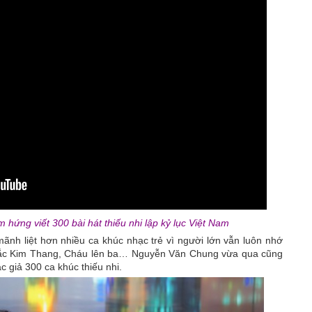
ứng viết 300 bài hát thiếu nhi lập kỷ lục Việt Nam
mãnh liệt hơn nhiều ca khúc nhạc trẻ vì người lớn vẫn luôn nhớ
 Bắc Kim Thang, Cháu lên ba… Nguyễn Văn Chung vừa qua cũng
 giả 300 ca khúc thiếu nhi.