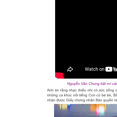
Nguyễn Văn Chung bật mí cảm h
Anh tin rằng nhạc thiếu nhi có sức sống 
những ca khúc nổi tiếng Con cò bé bé,
nhận được Giấy chứng nhận Bản quyền tác