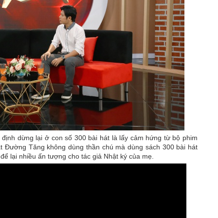
 định dừng lại ở con số 300 bài hát là lấy cảm hứng từ bộ phim
vật Đường Tăng không dùng thần chú mà dùng sách 300 bài hát
 để lại nhiều ấn tượng cho tác giả Nhật ký của mẹ.