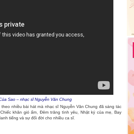
 Của Sao – nhạc sĩ Nguyễn Văn Chung
t theo nhiều bài hát mà nhạc sĩ Nguyễn Văn Chung đã sáng tác
Chiếc khăn gió ấm, Đêm trăng tình yêu, Nhật ký của mẹ, Bay
h tiếng và sự đổi đời cho nhiều ca sĩ.