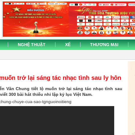
NGHỆ THUẬT
XẾ
THƯƠNG MẠI
uốn trở lại sáng tác nhạc tình sau ly hôn
n Văn Chung tiết lộ muốn trở lại sáng tác nhạc tình sau
t 300 bài hát thiếu nhi lập kỷ lục Việt Nam.