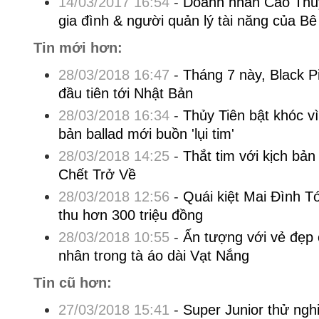
14/03/2017 16:54
-
Doanh nhân Cao Thủy
gia đình & người quản lý tài năng của B
Tin mới hơn:
28/03/2018 16:47
-
Tháng 7 này, Black P
đầu tiên tới Nhật Bản
28/03/2018 16:34
-
Thủy Tiên bật khóc v
bản ballad mới buồn 'lụi tim'
28/03/2018 14:25
-
Thắt tim với kịch bả
Chết Trở Về
28/03/2018 12:56
-
Quái kiệt Mai Đình T
thu hơn 300 triệu đồng
28/03/2018 10:55
-
Ấn tượng với vẻ đẹp
nhân trong tà áo dài Vạt Nắng
Tin cũ hơn:
27/03/2018 15:41
-
Super Junior thử ngh