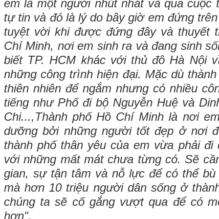
em là một người nhút nhát và qua cuộc 
tự tin và đó là lý do bây giờ em đứng trê
tuyệt vời khi được đứng đây và thuyết 
Chí Minh, nơi em sinh ra và đang sinh s
biết TP. HCM khác với thủ đô Hà Nội vì
những công trình hiện đại. Mặc dù thành 
thiên nhiên để ngắm nhưng có nhiều công
tiếng như Phố đi bộ Nguyễn Huệ và Din
Chi...,Thành phố Hồ Chí Minh là nơi em
dưỡng bởi những người tốt đẹp ở nơi 
thành phố thân yêu của em vừa phải đi 
với những mất mát chưa từng có. Sẽ cần 
gian, sự tận tâm và nỗ lực để có thể bù
mà hơn 10 triệu người dân sống ở thàn
chúng ta sẽ cố gắng vượt qua để có m
hơn".