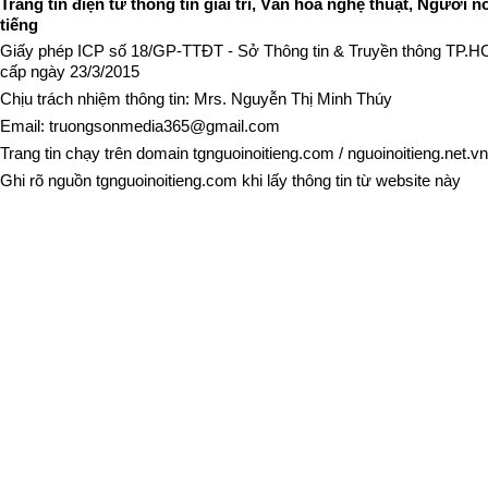
Trang tin điện tử thông tin giải trí, Văn hóa nghệ thuật, Người n
tiếng
Giấy phép ICP số 18/GP-TTĐT - Sở Thông tin & Truyền thông TP.
cấp ngày 23/3/2015
Chịu trách nhiệm thông tin: Mrs. Nguyễn Thị Minh Thúy
Email:
truongsonmedia365@gmail.com
Trang tin chạy trên domain
tgnguoinoitieng.com
/
nguoinoitieng.net.vn
Ghi rõ nguồn
tgnguoinoitieng.com
khi lấy thông tin từ website này