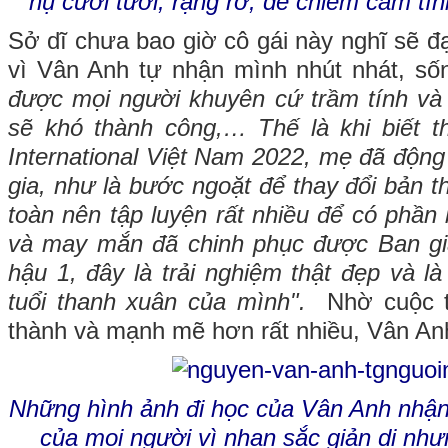
nụ cười tươi, rạng rỡ, dễ chiếm cảm tìn
Sở dĩ chưa bao giờ cô gái này nghĩ sẽ đạ
vì Vân Anh tự nhận mình nhút nhát, số
được mọi người khuyên cứ trầm tính và
sẽ khó thành công,… Thế là khi biết t
International Việt Nam 2022, mẹ đã độn
gia, như là bước ngoặt để thay đổi bản 
toàn nên tập luyện rất nhiều để có phần 
và may mắn đã chinh phục được Ban gi
hậu 1, đây là trải nghiệm thật đẹp và là
tuổi thanh xuân của mình".
Nhờ cuộc t
thành và mạnh mẽ hơn rất nhiều, Vân An
Những hình ảnh đi học của Vân Anh nhận
của mọi người vì nhan sắc giản dị như