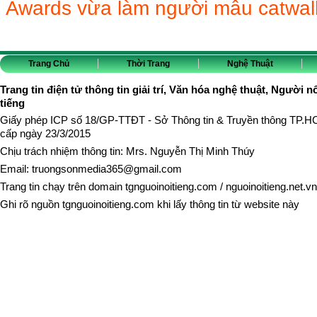
Awards vừa làm người mẫu catwal
Trang Chủ
Thời Trang
Nghệ Thuật
Trang tin điện tử thông tin giải trí, Văn hóa nghệ thuật, Người n
tiếng
Giấy phép ICP số 18/GP-TTĐT - Sở Thông tin & Truyền thông TP.
cấp ngày 23/3/2015
Chịu trách nhiệm thông tin: Mrs. Nguyễn Thị Minh Thúy
Email:
truongsonmedia365@gmail.com
Trang tin chạy trên domain
tgnguoinoitieng.com
/
nguoinoitieng.net.vn
Ghi rõ nguồn
tgnguoinoitieng.com
khi lấy thông tin từ website này