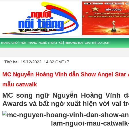
TRANG CHỦ
THỜI TRANG
NGHỆ THUẬT
XẾ
THƯƠNG MẠI
GIẢI TRÍ
DU LỊCH
Thứ hai, 19/12/2022, 14:32 GMT+7
MC Nguyễn Hoàng Vĩnh dẫn Show Angel Star 
mẫu catwalk
MC song ngữ Nguyễn Hoàng Vĩnh d
Awards và bất ngờ xuất hiện với vai 