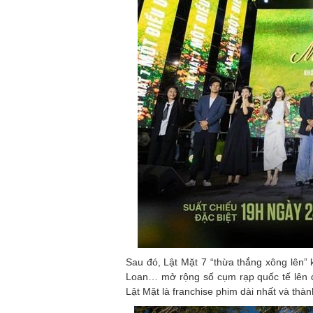
Sau đó, Lật Mặt 7 “thừa thắng xông lên” k
Loan… mở rộng số cụm rạp quốc tế lên đế
Lật Mặt là franchise phim dài nhất và thà