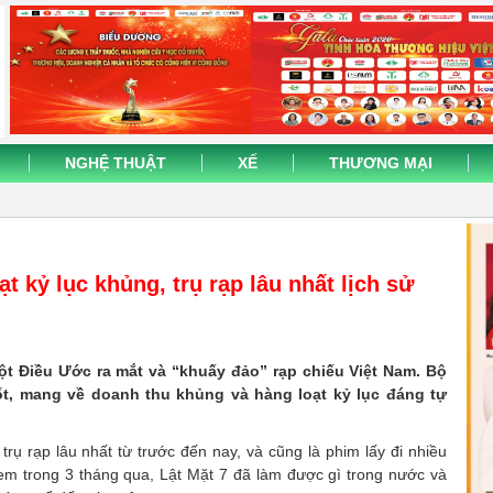
NGHỆ THUẬT
XẾ
THƯƠNG MẠI
ạt kỷ lục khủng, trụ rạp lâu nhất lịch sử
Một Điều Ước ra mắt và “khuấy đảo” rạp chiếu Việt Nam. Bộ
ốt, mang về doanh thu khủng và hàng loạt kỷ lục đáng tự
 trụ rạp lâu nhất từ trước đến nay, và cũng là phim lấy đi nhiều
em trong 3 tháng qua, Lật Mặt 7 đã làm được gì trong nước và