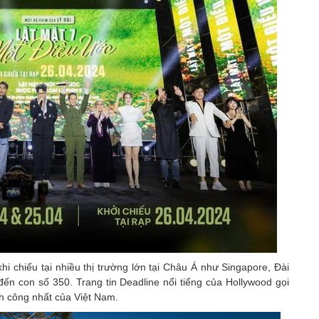
hi chiếu tại nhiều thị trường lớn tại Châu Á như Singapore, Đài
n con số 350. Trang tin Deadline nổi tiếng của Hollywood gọi
nh công nhất của Việt Nam.