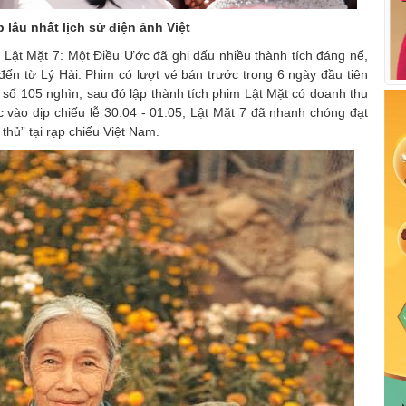
p lâu nhất lịch sử điện ảnh Việt
, Lật Mặt 7: Một Điều Ước đã ghi dấu nhiều thành tích đáng nể,
ến từ Lý Hải. Phim có lượt vé bán trước trong 6 ngày đầu tiên
n số 105 nghìn, sau đó lập thành tích phim Lật Mặt có doanh thu
 vào dịp chiếu lễ 30.04 - 01.05, Lật Mặt 7 đã nhanh chóng đạt
thủ” tại rạp chiếu Việt Nam.