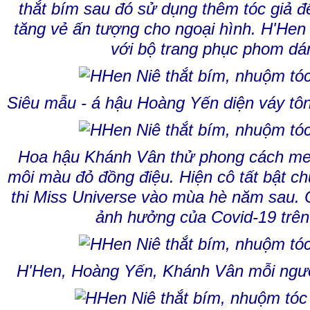
thắt bím sau đó sử dụng thêm tóc giả để
tăng vẻ ấn tượng cho ngoại hình. H'Hen
với bộ trang phục phom dá
Siêu mẫu - á hậu Hoàng Yến diện váy tôn
Hoa hậu Khánh Vân thử phong cách me
môi màu đỏ đồng điệu. Hiện cô tất bật c
thi Miss Universe vào mùa hè năm sau. Cu
ảnh hưởng của Covid-19 trên
H'Hen, Hoàng Yến, Khánh Vân mỗi ngườ