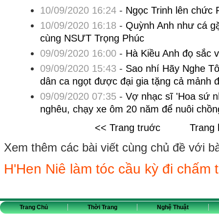
10/09/2020 16:24
-
Ngọc Trinh lên chức
10/09/2020 16:18
-
Quỳnh Anh như cá gặ
cùng NSƯT Trọng Phúc
09/09/2020 16:00
-
Hà Kiều Anh đọ sắc 
09/09/2020 15:43
-
Sao nhí Hãy Nghe Tô
dân ca ngọt được đại gia tặng cả mảnh đ
09/09/2020 07:35
-
Vợ nhạc sĩ 'Hoa sứ n
nghêu, chạy xe ôm 20 năm để nuôi chồng
<< Trang truớc
Trang 
Xem thêm các bài viết cùng chủ đề với bài 
H'Hen Niê làm tóc cầu kỳ đi chấm t
Trang Chủ
Thời Trang
Nghệ Thuật