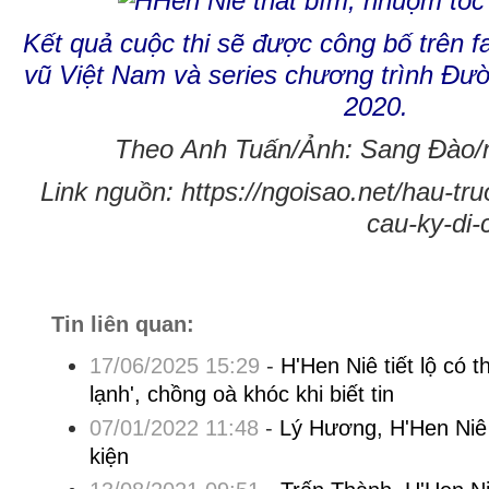
Kết quả cuộc thi sẽ được công bố trên
vũ Việt Nam và series chương trình Đườ
2020.
Theo Anh Tuấn/Ảnh: Sang Đào/n
Link nguồn: https://ngoisao.net/hau-tr
cau-ky-di-
Tin liên quan:
17/06/2025 15:29
-
H'Hen Niê tiết lộ có th
lạnh', chồng oà khóc khi biết tin
07/01/2022 11:48
-
Lý Hương, H'Hen Niê 
kiện