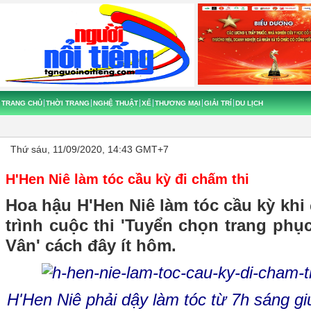
TRANG CHỦ
THỜI TRANG
NGHỆ THUẬT
XẾ
THƯƠNG MẠI
GIẢI TRÍ
DU LỊCH
Thứ sáu, 11/09/2020, 14:43 GMT+7
H'Hen Niê làm tóc cầu kỳ đi chấm thi
Hoa hậu H'Hen Niê làm tóc cầu kỳ khi
trình cuộc thi 'Tuyển chọn trang ph
Vân' cách đây ít hôm.
H'Hen Niê phải dậy làm tóc từ 7h sáng giú