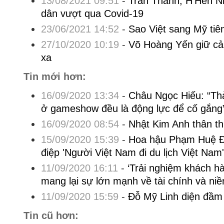
13/08/2021 09:51
-
Trấn Thành, H'Hen Ni
dân vượt qua Covid-19
23/06/2021 14:52
-
Sao Việt sang Mỹ tiê
27/10/2020 10:19
-
Võ Hoàng Yến giữ cảm
xa
Tin mới hơn:
16/09/2020 13:34
-
Châu Ngọc Hiếu: “Thà
ở gameshow đều là động lực để cố gắng
16/09/2020 08:54
-
Nhật Kim Anh thân th
15/09/2020 15:39
-
Hoa hậu Phạm Huệ Đ
điệp 'Người Việt Nam đi du lịch Việt Nam'
11/09/2020 16:11
-
‘Trải nghiệm khách hà
mang lại sự lớn mạnh về tài chính và ni
11/09/2020 15:59
-
Đỗ Mỹ Linh diện đầm 
Tin cũ hơn: