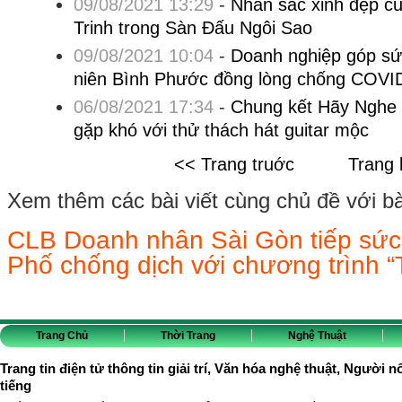
09/08/2021 13:29
-
Nhan sắc xinh đẹp c
Trinh trong Sàn Đấu Ngôi Sao
09/08/2021 10:04
-
Doanh nghiệp góp sức
niên Bình Phước đồng lòng chống COVI
06/08/2021 17:34
-
Chung kết Hãy Nghe 
gặp khó với thử thách hát guitar mộc
<< Trang truớc
Trang 
Xem thêm các bài viết cùng chủ đề với bài 
CLB Doanh nhân Sài Gòn tiếp sức
Phố chống dịch với chương trình “
Trang Chủ
Thời Trang
Nghệ Thuật
Trang tin điện tử thông tin giải trí, Văn hóa nghệ thuật, Người n
tiếng