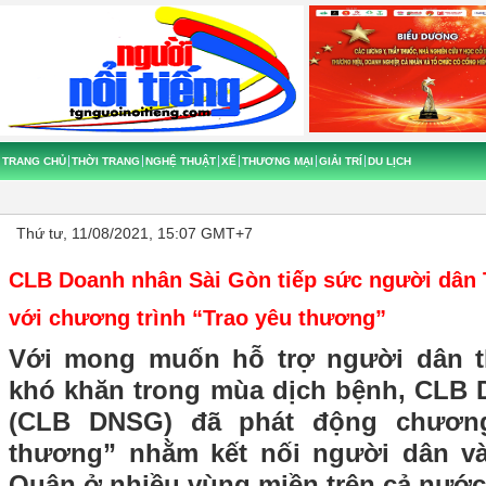
TRANG CHỦ
THỜI TRANG
NGHỆ THUẬT
XẾ
THƯƠNG MẠI
GIẢI TRÍ
DU LỊCH
Thứ tư, 11/08/2021, 15:07 GMT+7
CLB Doanh nhân Sài Gòn tiếp sức người dân
với chương trình “Trao yêu thương”
Với mong muốn hỗ trợ người dân 
khó khăn trong mùa dịch bệnh,
CLB 
(
CLB DNSG) đã phát động chương
thương” nhằm kết nối người dân 
Quân ở nhiều vùng miền trên cả nướ