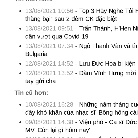
13/08/2021 10:56
-
Top 3 Hãy Nghe Tôi 
thắng bại” sau 2 đêm CK đặc biệt
13/08/2021 09:51
-
Trấn Thành, H'Hen Ni
dân vượt qua Covid-19
13/08/2021 07:34
-
Ngô Thanh Vân và tì
Bulgaria
12/08/2021 14:52
-
Lưu Đức Hoa bị kiện
12/08/2021 13:52
-
Đàm Vĩnh Hưng mời lo
tay gửi cha
Tin cũ hơn:
10/08/2021 16:28
-
Những năm tháng cuối
đầy khó khăn của nhạc sĩ 'Bông hồng cài
09/08/2021 14:38
-
Viện phó - Ca sĩ Đức
MV 'Còn lại gì hôm nay'