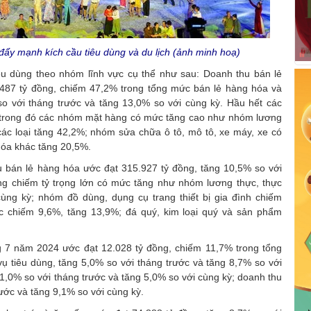
đẩy mạnh kích cầu tiêu dùng và du lịch (ảnh minh hoạ)
iêu dùng theo nhóm lĩnh vực cụ thể như sau: Doanh thu bán lẻ
487 tỷ đồng, chiếm 47,2% trong tổng mức bán lẻ hàng hóa và
so với tháng trước và tăng 13,0% so với cùng kỳ. Hầu hết các
 trong đó các nhóm mặt hàng có mức tăng cao như nhóm lương
ác loại tăng 42,2%; nhóm sửa chữa ô tô, mô tô, xe máy, xe có
óa khác tăng 20,5%.
 bán lẻ hàng hóa ước đạt 315.927 tỷ đồng, tăng 10,5% so với
g chiếm tỷ trọng lớn có mức tăng như nhóm lương thực, thực
ng kỳ; nhóm đồ dùng, dụng cụ trang thiết bị gia đình chiếm
 chiếm 9,6%, tăng 13,9%; đá quý, kim loại quý và sản phẩm
ng 7 năm 2024 ước đạt 12.028 tỷ đồng, chiếm 11,7% trong tổng
ụ tiêu dùng, tăng 5,0% so với tháng trước và tăng 8,7% so với
 1,0% so với tháng trước và tăng 5,0% so với cùng kỳ; doanh thu
ước và tăng 9,1% so với cùng kỳ.