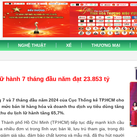
NGHỆ THUẬT
XẾ
THƯƠNG MẠI
lữ hành 7 tháng đầu năm đạt 23.853 tỷ
áng 7 và 7 tháng đầu năm 2024 của Cục Thống kê TP.HCM cho
g mức bán lẻ hàng hóa và doanh thu dịch vụ tiêu dùng tăng
hu du lịch lữ hành tăng 65,7%.
 Thành phố Hồ Chí Minh (TP.HCM) tiếp tục đẩy mạnh kích cầu
 nhiều đơn vị trong lĩnh vực bán lẻ, lưu trú tham gia, trong đó
 giảm giá sâu, đảm bảo chất lượng và mẫu mã, đã thu hút người