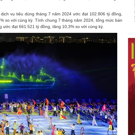
dịch vụ tiêu dùng tháng 7 năm 2024 ước đạt 102.806 tỷ đồng,
,6% so với cùng kỳ. Tính chung 7 tháng năm 2024, tổng mức bán
g ước đạt 661.521 tỷ đồng, tăng 10,3% so với cùng kỳ.