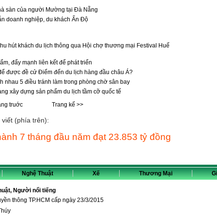
hà sàn của người Mường tại Đà Nẵng
ẫn doanh nghiệp, du khách Ấn Độ
hu hút khách du lịch thông qua Hội chợ thương mại Festival Huế
m, đẩy mạnh liên kết để phát triển
để được đề cử Điểm đến du lịch hàng đầu châu Á?
h nhau 5 điều tránh làm trong phòng chờ sân bay
ng xây dựng sản phẩm du lịch tầm cỡ quốc tế
ang truớc
Trang kế >>
viết (phía trên):
hành 7 tháng đầu năm đạt 23.853 tỷ đồng
Nghệ Thuật
Xế
Thương Mại
Gi
thuật, Người nổi tiếng
ruyền thông TP.HCM cấp ngày 23/3/2015
Thúy