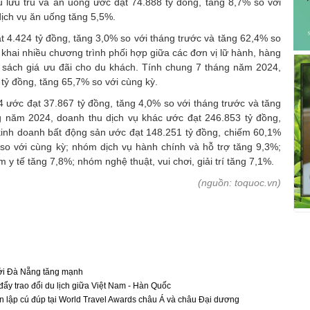
 lưu trú và ăn uống ước đạt 74.888 tỷ đồng, tăng 8,7% so với
dịch vụ ăn uống tăng 5,5%.
 4.424 tỷ đồng, tăng 3,0% so với tháng trước và tăng 62,4% so
 khai nhiều chương trình phối hợp giữa các đơn vị lữ hành, hàng
h sách giá ưu đãi cho du khách. Tính chung 7 tháng năm 2024,
tỷ đồng, tăng 65,7% so với cùng kỳ.
 ước đạt 37.867 tỷ đồng, tăng 4,0% so với tháng trước và tăng
g năm 2024, doanh thu dịch vụ khác ước đạt 246.853 tỷ đồng,
 kinh doanh bất động sản ước đạt 148.251 tỷ đồng, chiếm 60,1%
 so với cùng kỳ; nhóm dịch vụ hành chính và hỗ trợ tăng 9,3%;
y tế tăng 7,8%; nhóm nghệ thuật, vui chơi, giải trí tăng 7,1%.
(nguồn: toquoc.vn)
tới Đà Nẵng tăng mạnh
đẩy trao đổi du lịch giữa Việt Nam - Hàn Quốc
lập cú đúp tại World Travel Awards châu Á và châu Đại dương