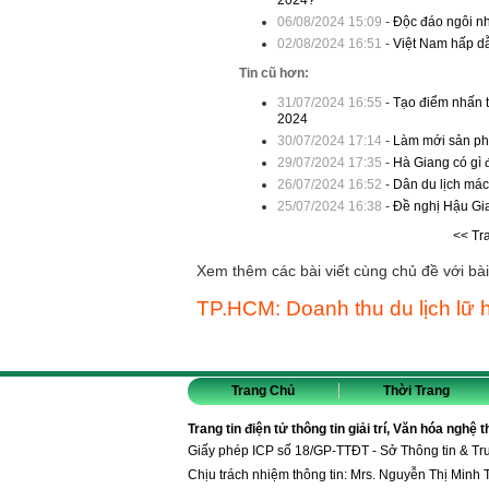
2024?
06/08/2024 15:09
-
Độc đáo ngôi n
02/08/2024 16:51
-
Việt Nam hấp d
Tin cũ hơn:
31/07/2024 16:55
-
Tạo điểm nhấn t
2024
30/07/2024 17:14
-
Làm mới sản phẩ
29/07/2024 17:35
-
Hà Giang có gì 
26/07/2024 16:52
-
Dân du lịch mác
25/07/2024 16:38
-
Đề nghị Hậu Gia
<< Tr
Xem thêm các bài viết cùng chủ đề với bài 
TP.HCM: Doanh thu du lịch lữ 
Trang Chủ
Thời Trang
Trang tin điện tử thông tin giải trí, Văn hóa nghệ 
Giấy phép ICP số 18/GP-TTĐT - Sở Thông tin & T
Chịu trách nhiệm thông tin: Mrs. Nguyễn Thị Minh 