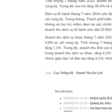
Tính chung 7 tháng năm 2024, doanh thu
cùng kỳ. Trong đó, lưu trú tăng 35,4% và 
Dịch vụ lữ hành tháng 7 năm 2024 ước đạt
với cùng kỳ. Trong tháng, Thành phố triển
không và lưu trú nhằm đem lại các chín
doanh thu dịch vụ lữ hành ước đạt 23.853 
Doanh thu dịch vụ khác tháng 7 năm 2024
4,6% so với cùng kỳ. Tính chung 7 thán
tăng 7,1%. Trong đó, doanh thu lĩnh vực
trong doanh thu dịch vụ khác, tăng 6,1%
nhóm giáo dục và đào tạo tăng 9,1%; nhóm 
Tags:
Cục Thống Kê
Doanh Thu Du Lịch
Tin mới hơn:
09/08/2024 16:16
-
Khách quốc tế 
08/08/2024 16:38
-
Quảng bá, thúc 
07/08/2024 14:51
-
Hà Nam hứa hẹn 