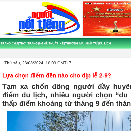
TRANG CHỦ
THỜI TRANG
NGHỆ THUẬT
XẾ
THƯƠNG MẠI
GIẢI TRÍ
DU LỊCH
Thứ sáu, 23/08/2024, 16:09 GMT+7
Lựa chọn điểm đến nào cho dịp lễ 2-9?
Tạm xa chốn đông người đầy huyê
điểm du lịch, nhiều người chọn “du 
thấp điểm khoảng từ tháng 9 đến thán