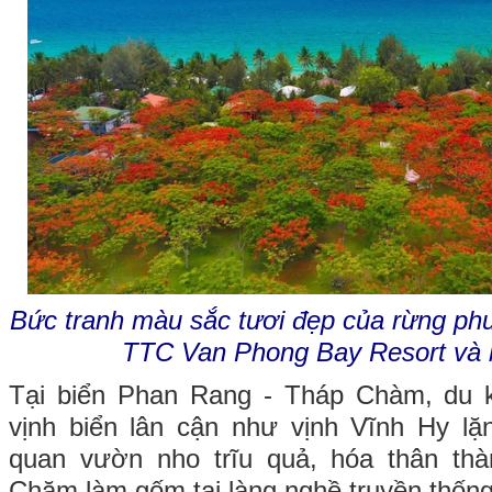
Bức tranh màu sắc tươi đẹp của rừng phư
TTC Van Phong Bay Resort và 
Tại biển Phan Rang - Tháp Chàm, du 
vịnh biển lân cận như vịnh Vĩnh Hy l
quan vườn nho trĩu quả, hóa thân th
Chăm làm gốm tại làng nghề truyền thống