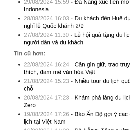
29/08/2024 15:59
-
Đà Nẵng xúc tiến mở
Indonesia
28/08/2024 16:03
-
Du khách đến Huế dự
nghỉ lễ Quốc khánh 2/9
27/08/2024 11:30
-
Lễ hội quà tặng du lị
người dân và du khách
Tin cũ hơn:
22/08/2024 16:24
-
Cần gìn giữ, trao tru
thích, đam mê văn hóa Việt
21/08/2024 15:23
-
Nhiều tour du lịch quố
chỗ
20/08/2024 17:23
-
Khám phá làng du lịc
Zero
19/08/2024 17:26
-
Báo Ấn Độ gợi ý các đ
lịch tại Việt Nam