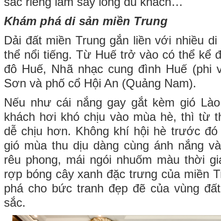
sắc riêng làm say lòng du khách…
Khám phá di sản miền Trung
Dải đất miền Trung gắn liền với nhiều di 
thể nổi tiếng. Từ Huế trở vào có thể kể đ
đô Huế, Nhã nhạc cung đình Huế (phi v
Sơn và phố cổ Hội An (Quảng Nam).
Nếu như cái nắng gay gắt kèm gió Lào
khách hơi khó chịu vào mùa hè, thì từ thá
dễ chịu hơn. Không khí hội hè trước đ
gió mùa thu dịu dàng cùng ánh nắng 
rêu phong, mái ngói nhuốm màu thời g
rợp bóng cây xanh đặc trưng của miền T
phá cho bức tranh đẹp đẽ của vùng đất
sắc.