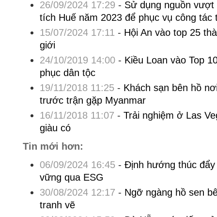
26/09/2024 17:29
-
Sử dụng nguồn vượt 
tích Huế năm 2023 để phục vụ công tác t
15/07/2024 17:11
-
Hội An vào top 25 thà
giới
24/10/2019 14:00
-
Kiều Loan vào Top 10
phục dân tộc
19/11/2018 11:25
-
Khách sạn bên hồ nơi
trước trận gặp Myanmar
16/11/2018 11:07
-
Trải nghiệm ở Las Ve
giàu có
Tin mới hơn:
06/09/2024 16:45
-
Định hướng thúc đẩy p
vững qua ESG
30/08/2024 12:17
-
Ngỡ ngàng hồ sen bê
tranh vẽ