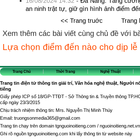
16/08/2024 14:32
-
Đà Nẵng: Tăng cường
an ninh trật tự, giữ gìn hình ảnh điểm đế
<< Trang truớc
Trang 
Xem thêm các bài viết cùng chủ đề với bài 
Lựa chọn điểm đến nào cho dịp lễ
Trang Chủ
Thời Trang
Nghệ Thuật
Trang tin điện tử thông tin giải trí, Văn hóa nghệ thuật, Người n
tiếng
Giấy phép ICP số 18/GP-TTĐT - Sở Thông tin & Truyền thông TP.
cấp ngày 23/3/2015
Chịu trách nhiệm thông tin: Mrs. Nguyễn Thị Minh Thúy
Email:
truongsonmedia365@gmail.com
Trang tin chạy trên domain
tgnguoinoitieng.com
/
nguoinoitieng.net.vn
Ghi rõ nguồn
tgnguoinoitieng.com
khi lấy thông tin từ website này