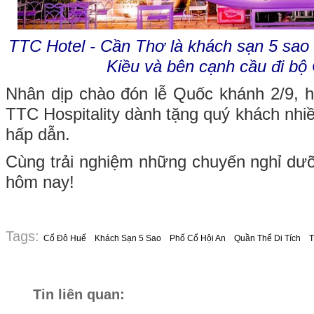
TTC Hotel - Cần Thơ là khách sạn 5 sao 
Kiều và bên cạnh cầu đi bộ
Nhân dịp chào đón lễ Quốc khánh 2/9, 
TTC Hospitality dành tặng quý khách nhi
hấp dẫn.
Cùng trải nghiệm những chuyến nghỉ dưỡ
hôm nay!
Tags:
Cố Đô Huế
Khách Sạn 5 Sao
Phố Cổ Hội An
Quần Thể Di Tích
T
Tin liên quan: