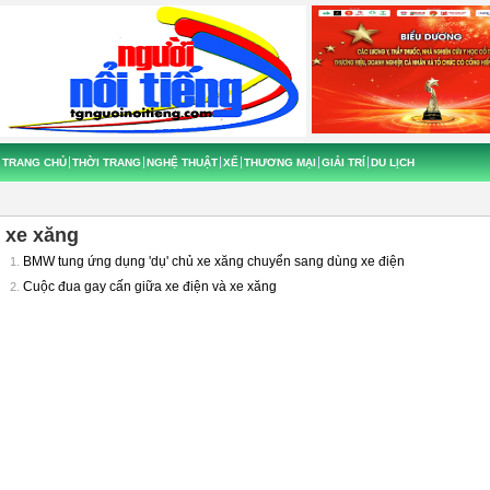
TRANG CHỦ
THỜI TRANG
NGHỆ THUẬT
XẾ
THƯƠNG MẠI
GIẢI TRÍ
DU LỊCH
xe xăng
BMW tung ứng dụng 'dụ' chủ xe xăng chuyển sang dùng xe điện
1.
Cuộc đua gay cấn giữa xe điện và xe xăng
2.