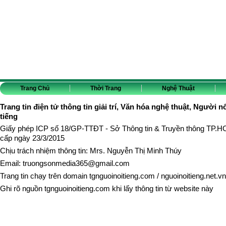
Trang Chủ
Thời Trang
Nghệ Thuật
Trang tin điện tử thông tin giải trí, Văn hóa nghệ thuật, Người n
tiếng
Giấy phép ICP số 18/GP-TTĐT - Sở Thông tin & Truyền thông TP.
cấp ngày 23/3/2015
Chịu trách nhiệm thông tin: Mrs. Nguyễn Thị Minh Thúy
Email:
truongsonmedia365@gmail.com
Trang tin chạy trên domain
tgnguoinoitieng.com
/
nguoinoitieng.net.vn
Ghi rõ nguồn
tgnguoinoitieng.com
khi lấy thông tin từ website này