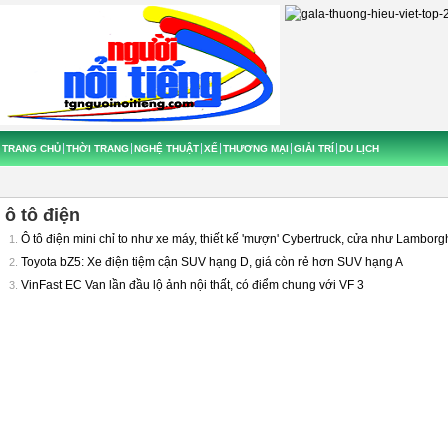
TRANG CHỦ
THỜI TRANG
NGHỆ THUẬT
XẾ
THƯƠNG MẠI
GIẢI TRÍ
DU LỊCH
ô tô điện
Ô tô điện mini chỉ to như xe máy, thiết kế 'mượn' Cybertruck, cửa như Lambor
1.
Toyota bZ5: Xe điện tiệm cận SUV hạng D, giá còn rẻ hơn SUV hạng A
2.
VinFast EC Van lần đầu lộ ảnh nội thất, có điểm chung với VF 3
3.