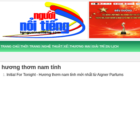
TRANG CHỦ
THỜI TRANG
NGHỆ THUẬT
XẾ
THƯƠNG MẠI
GIẢI TRÍ
DU LỊCH
hương thơm nam tính
Initial For Tonight - Hương thơm nam tính mới nhất từ Aigner Parfums
1.