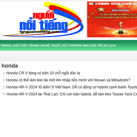
TRANG CHỦ
THỜI TRANG
NGHỆ THUẬT
XẾ
THƯƠNG MẠI
GIẢI TRÍ
DU LỊCH
honda
Honda CR-V từng có bản 10 chỗ ngồi độc lạ
1.
Honda có thể làm bán tải mới khi nhập liên minh với Nissan và Mitsubishi?
2.
Honda HR-V 2024 'lộ diện' ở Việt Nam: Dễ có động cơ hybrid cạnh tranh Toyot
3.
Honda HR-V 2024 tại Thái Lan: Chỉ còn bản hybrid, dễ làm khó Toyota Yaris C
4.