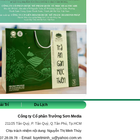
ải Trí
Du Lịch
Công ty Cổ phần Trường Sơn Media
211/25 Tân Quý, P. Tân Quý, Q.Tân Phú, Tp.HCM
Chịu trách nhiệm nội dung: Nguyễn Thị Minh Thúy
- Email: tuyetminh_u@yahoo.com.vn
07.28.09.78