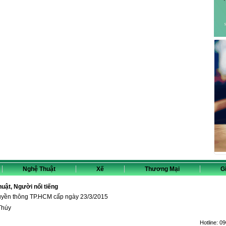
Nghệ Thuật
Xế
Thương Mại
Gi
thuật, Người nổi tiếng
ruyền thông TP.HCM cấp ngày 23/3/2015
Thúy
Hotline:
09