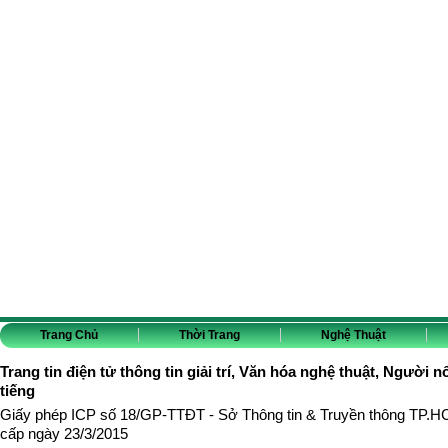
Trang Chủ
Thời Trang
Nghệ Thuật
Trang tin điện tử thông tin giải trí, Văn hóa nghệ thuật, Người n
tiếng
Giấy phép ICP số 18/GP-TTĐT - Sở Thông tin & Truyền thông TP.
cấp ngày 23/3/2015