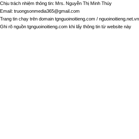
Chịu trách nhiệm thông tin: Mrs. Nguyễn Thị Minh Thúy
Email:
truongsonmedia365@gmail.com
Trang tin chạy trên domain
tgnguoinoitieng.com
/
nguoinoitieng.net.vn
Ghi rõ nguồn
tgnguoinoitieng.com
khi lấy thông tin từ website này