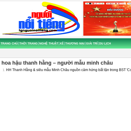
TRANG CHỦ
THỜI TRANG
NGHỆ THUẬT
XẾ
THƯƠNG MẠI
GIẢI TRÍ
DU LỊCH
hoa hậu thanh hằng – người mẫu minh châu
HH Thanh Hằng & siêu mẫu Minh Châu nguồn cảm hứng bất tận trong BST '
1.