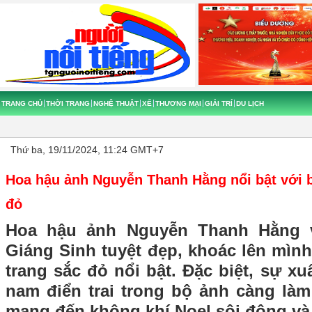
TRANG CHỦ
THỜI TRANG
NGHỆ THUẬT
XẾ
THƯƠNG MẠI
GIẢI TRÍ
DU LỊCH
Thứ ba, 19/11/2024, 11:24 GMT+7
Hoa hậu ảnh Nguyễn Thanh Hằng nổi bật với b
đỏ
Hoa hậu ảnh Nguyễn Thanh Hằng 
Giáng Sinh tuyệt đẹp, khoác lên mình
trang sắc đỏ nổi bật. Đặc biệt, sự x
nam điển trai trong bộ ảnh càng làm
mang đến không khí Noel sôi động và