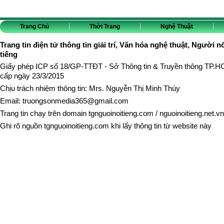
Trang Chủ
Thời Trang
Nghệ Thuật
Trang tin điện tử thông tin giải trí, Văn hóa nghệ thuật, Người n
tiếng
Giấy phép ICP số 18/GP-TTĐT - Sở Thông tin & Truyền thông TP.
cấp ngày 23/3/2015
Chịu trách nhiệm thông tin: Mrs. Nguyễn Thị Minh Thúy
Email:
truongsonmedia365@gmail.com
Trang tin chạy trên domain
tgnguoinoitieng.com
/
nguoinoitieng.net.vn
Ghi rõ nguồn
tgnguoinoitieng.com
khi lấy thông tin từ website này