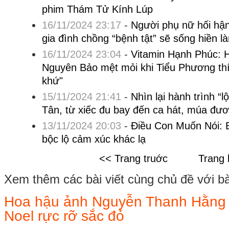
phim Thám Tử Kính Lúp
16/11/2024 23:17
-
Người phụ nữ hối hậ
gia đình chồng “bệnh tật” sẽ sống hiền l
16/11/2024 23:04
-
Vitamin Hạnh Phúc: 
Nguyên Bảo mệt mỏi khi Tiểu Phương thí
khứ"
15/11/2024 21:41
-
Nhìn lại hành trình “
Tân, từ xiếc đu bay đến ca hát, múa đươ
13/11/2024 20:03
-
Điều Con Muốn Nói: Bé
bộc lộ cảm xúc khác lạ
<< Trang truớc
Trang 
Xem thêm các bài viết cùng chủ đề với bài 
Hoa hậu ảnh Nguyễn Thanh Hằng n
Noel rực rỡ sắc đỏ