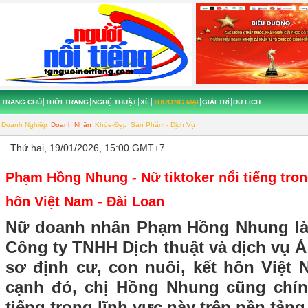
TRANG CHỦ
THỜI TRANG
NGHỆ THUẬT
XẾ
THƯƠNG MẠI
GIẢI TRÍ
DU LỊCH
Doanh Nghiệp
Doanh Nhân
Khỏe-Đẹp
Sản Phẩm - Dịch Vụ
Thứ hai, 19/01/2026, 15:00 GMT+7
Phạm Hồng Nhung - Nữ tiktoker nổi tiếng tron
hôn Việt Nam - Đài Loan
Nữ doanh nhân Phạm Hồng Nhung là
Công ty TNHH Dịch thuật và dịch vụ 
sơ định cư, con nuôi, kết hôn Việt 
cạnh đó, chị Hồng Nhung cũng chính
tiếng trong lĩnh vực này trên nền tản