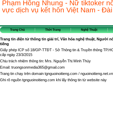
Phạm Hồng Nhung - Nữ tiktoker nổi
vực dịch vụ kết hôn Việt Nam - Đà
Trang Chủ
Thời Trang
Nghệ Thuật
Trang tin điện tử thông tin giải trí, Văn hóa nghệ thuật, Người n
tiếng
Giấy phép ICP số 18/GP-TTĐT - Sở Thông tin & Truyền thông TP.
cấp ngày 23/3/2015
Chịu trách nhiệm thông tin: Mrs. Nguyễn Thị Minh Thúy
Email:
truongsonmedia365@gmail.com
Trang tin chạy trên domain
tgnguoinoitieng.com
/
nguoinoitieng.net.vn
Ghi rõ nguồn
tgnguoinoitieng.com
khi lấy thông tin từ website này