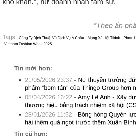
khó khăn.”, nữ doanh nhân tâm sự.
*Theo ấn ph
Tags:
Công Ty Dịch Thuật Và Dịch Vụ Á Châu
Mạng Xã Hội Tiktok
Phạm 
Vietnam Fashion Week 2025
Tin mới hơn:
21/05/2026 23:37
-
Nữ thuyền trưởng đứ
phẩm “bom tấn” của Thingo Group hơn m
05/04/2026 16:22
-
Amy Lê Anh - Xây dự
thương hiệu bằng trách nhiệm xã hội (C
28/01/2026 11:52
-
Bông hồng Quyền lực 
hái thêm quả ngọt trước thềm Xuân Bín
Tin cũ hơn: