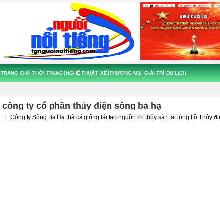
TRANG CHỦ
THỜI TRANG
NGHỆ THUẬT
XẾ
THƯƠNG MẠI
GIẢI TRÍ
DU LỊCH
công ty cổ phần thủy điện sông ba hạ
Công ty Sông Ba Hạ thả cá giống tái tạo nguồn lợi thủy sản tại lòng hồ Thủy đ
1.